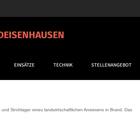
 DEISENHAUSEN
EINSÄTZE
TECHNIK
STELLENANGEBOT
und Strohlager eines landwirtschaftlichen Anwesens in Brand. Das