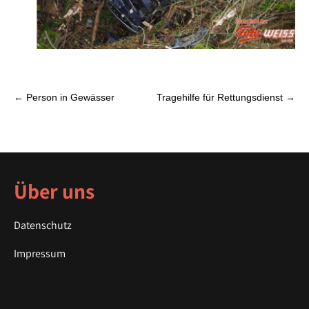
P
←
Person in Gewässer
Tragehilfe für Rettungsdienst
→
o
s
t
n
a
Über uns
v
i
Datenschutz
g
a
Impressum
t
i
o