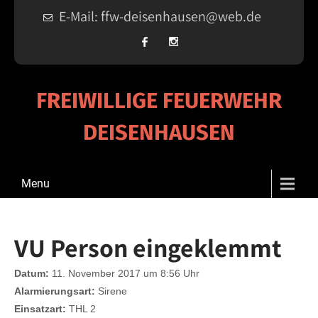
E-Mail: ffw-deisenhausen@web.de
FREIWILLIGE FEUERWEHR
DEISENHAUSEN
Menu
VU Person eingeklemmt
Datum:
11. November 2017 um 8:56 Uhr
Alarmierungsart:
Sirene
Einsatzart:
THL 2