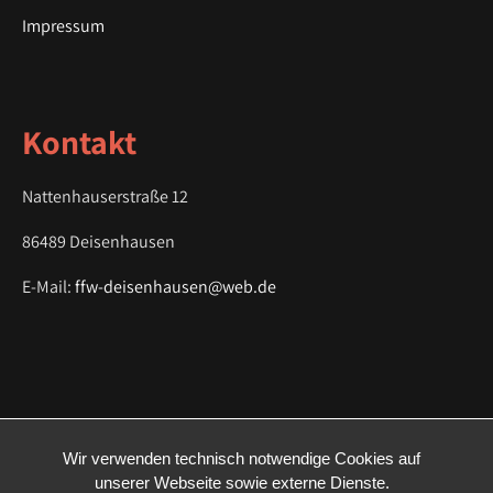
a
Impressum
t
i
o
Kontakt
n
Nattenhauserstraße 12
86489 Deisenhausen
E-Mail:
ffw-deisenhausen@web.de
Wir verwenden technisch notwendige Cookies auf
unserer Webseite sowie externe Dienste.