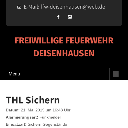
E-Mail: ffw-deisenhausen@web.de
FREIWILLIGE FEUERWEHR
DEISENHAUSEN
Menu
THL Sichern
Datum:
21. Mai 2019 um 16:48 Uhr
Alarmierungsart:
Funkmelder
Einsatzart:
Sichern Gegenstände