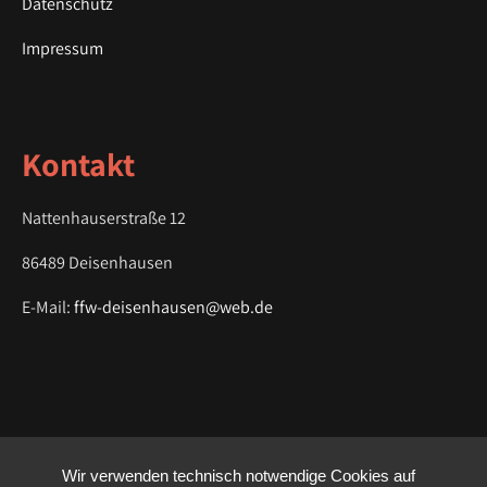
Datenschutz
g
a
Impressum
t
i
o
Kontakt
n
Nattenhauserstraße 12
86489 Deisenhausen
E-Mail:
ffw-deisenhausen@web.de
Wir verwenden technisch notwendige Cookies auf