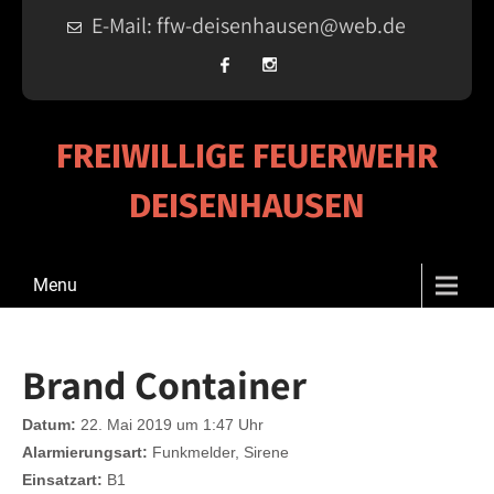
E-Mail: ffw-deisenhausen@web.de
FREIWILLIGE FEUERWEHR
DEISENHAUSEN
Menu
Brand Container
Datum:
22. Mai 2019 um 1:47 Uhr
Alarmierungsart:
Funkmelder, Sirene
Einsatzart:
B1