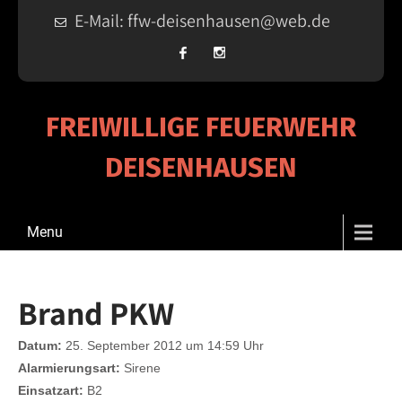
E-Mail: ffw-deisenhausen@web.de
FREIWILLIGE FEUERWEHR
DEISENHAUSEN
Menu
Brand PKW
Datum:
25. September 2012 um 14:59 Uhr
Alarmierungsart:
Sirene
Einsatzart:
B2