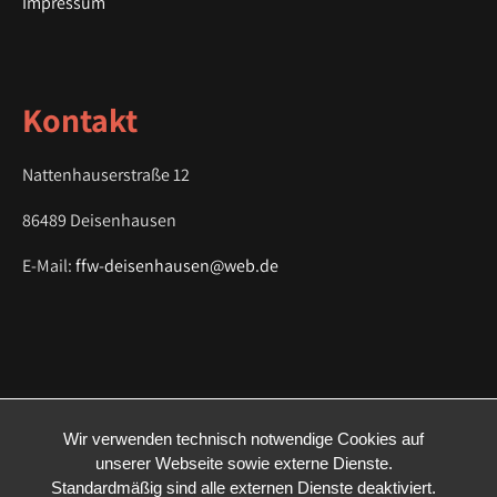
a
Impressum
t
i
o
Kontakt
n
Nattenhauserstraße 12
86489 Deisenhausen
E-Mail:
ffw-deisenhausen@web.de
Wir verwenden technisch notwendige Cookies auf
unserer Webseite sowie externe Dienste.
Standardmäßig sind alle externen Dienste deaktiviert.