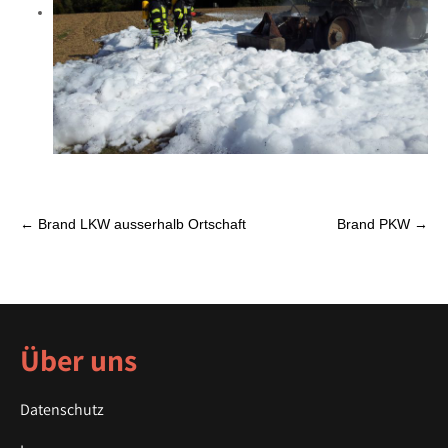
P
←
Brand LKW ausserhalb Ortschaft
Brand PKW
→
o
s
t
n
a
Über uns
v
i
Datenschutz
g