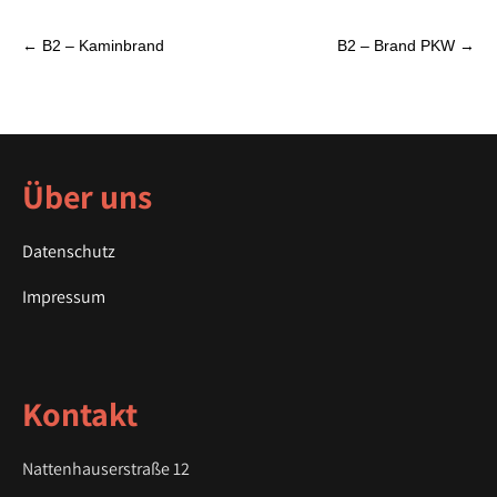
P
←
B2 – Kaminbrand
B2 – Brand PKW
→
o
s
t
n
a
Über uns
v
i
Datenschutz
g
a
Impressum
t
i
o
Kontakt
n
Nattenhauserstraße 12