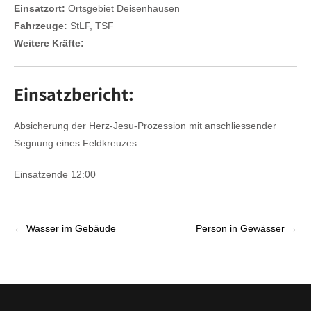
Einsatzort:
Ortsgebiet Deisenhausen
Fahrzeuge:
StLF, TSF
Weitere Kräfte:
–
Einsatzbericht:
Absicherung der Herz-Jesu-Prozession mit anschliessender
Segnung eines Feldkreuzes.
Einsatzende 12:00
P
←
Wasser im Gebäude
Person in Gewässer
→
o
s
t
n