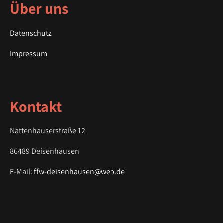
a
Über uns
v
i
Datenschutz
g
a
Impressum
t
i
o
Kontakt
n
Nattenhauserstraße 12
86489 Deisenhausen
E-Mail:
ffw-deisenhausen@web.de