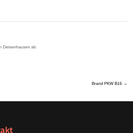
in Deisenhausen ab.
Brand PKW B16
→
akt