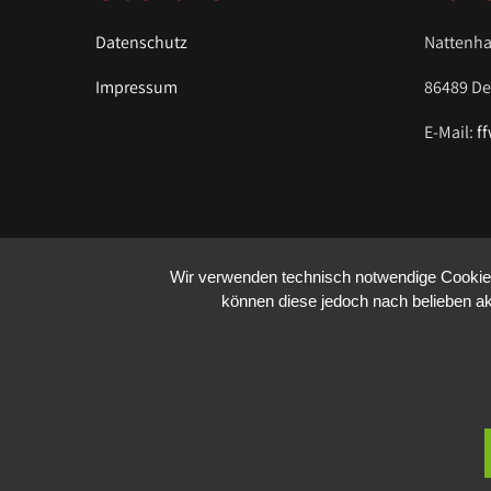
i
g
Datenschutz
Nattenha
a
Impressum
86489 D
t
i
E-Mail:
f
o
n
Wir verwenden technisch notwendige Cookies 
können diese jedoch nach belieben akt