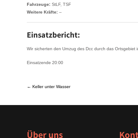
Fahrzeuge:
StLF, TSF
Weitere Kräfte:
–
Einsatzbericht:
Wir sicherten den Umzug des Dcc durch das Ortsgebiet 
Einsatzende 20:00
P
←
Keller unter Wasser
o
s
t
n
a
Über uns
Kont
v