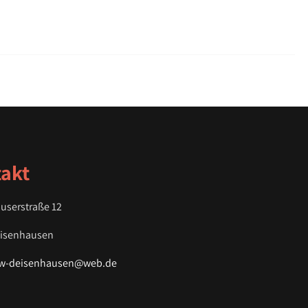
akt
userstraße 12
eisenhausen
fw-deisenhausen@web.de