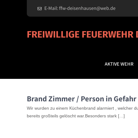
E-Mail: ffw-deisenhausen@web.de
FREIWILLIGE FEUERWEHR
AKTIVE WEHR
Brand Zimmer / Person in Gefahr
Wir wurden zu einem Küchenbrand alarmiert , welcher du
bereits großteils gelöscht war.Besonders stark […]