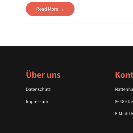
Read More →
Über uns
Kont
Datenschutz
Nattenha
Impressum
86489 D
E-Mail:
f