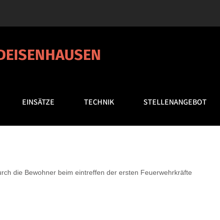
 DEISENHAUSEN
EINSÄTZE
TECHNIK
STELLENANGEBOT
rch die Bewohner beim eintreffen der ersten Feuerwehrkräfte