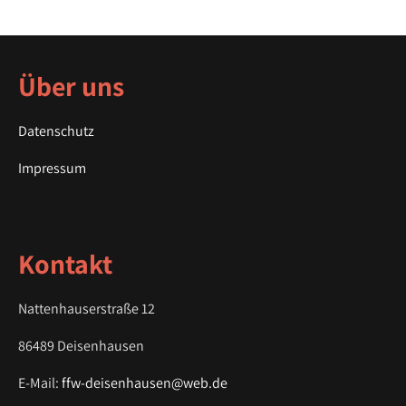
s
t
n
a
Über uns
v
i
Datenschutz
g
a
Impressum
t
i
o
Kontakt
n
Nattenhauserstraße 12
86489 Deisenhausen
E-Mail:
ffw-deisenhausen@web.de