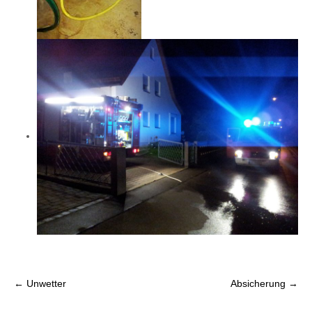
P
←
Unwetter
Absicherung
→
o