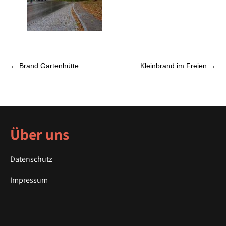
P
←
Brand Gartenhütte
Kleinbrand im Freien
→
o
s
t
n
a
Über uns
v
i
Datenschutz
g
a
Impressum
t
i
o