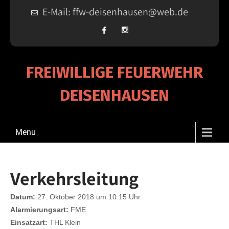
E-Mail: ffw-deisenhausen@web.de
FREIWILLIGE FEUERWEHR
DEISENHAUSEN
Menu
Verkehrsleitung
Datum:
27. Oktober 2018 um 10:15 Uhr
Alarmierungsart:
FME
Einsatzart:
THL Klein