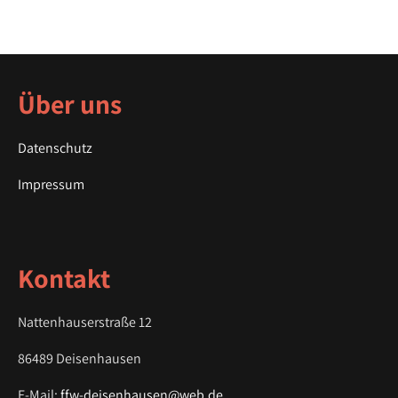
o
s
t
n
a
Über uns
v
i
Datenschutz
g
a
Impressum
t
i
o
Kontakt
n
Nattenhauserstraße 12
86489 Deisenhausen
E-Mail:
ffw-deisenhausen@web.de