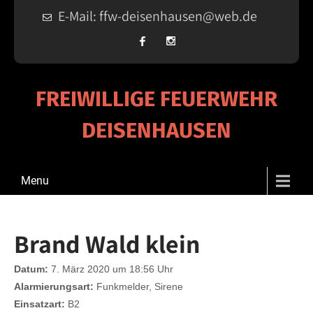
E-Mail: ffw-deisenhausen@web.de
FREIWILLIGE FEUERWEHR
DEISENHAUSEN
Menu
Brand Wald klein
Datum:
7. März 2020 um 18:56 Uhr
Alarmierungsart:
Funkmelder, Sirene
Einsatzart:
B2