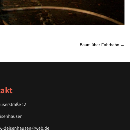
Baum über Fahrbahn
→
akt
userstraße 12
eisenhausen
fw-deisenhausen@web.de