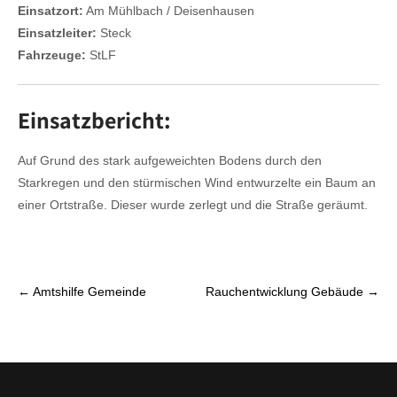
Einsatzort:
Am Mühlbach / Deisenhausen
Einsatzleiter:
Steck
Fahrzeuge:
StLF
Einsatzbericht:
Auf Grund des stark aufgeweichten Bodens durch den
Starkregen und den stürmischen Wind entwurzelte ein Baum an
einer Ortstraße. Dieser wurde zerlegt und die Straße geräumt.
P
←
Amtshilfe Gemeinde
Rauchentwicklung Gebäude
→
o
s
t
n