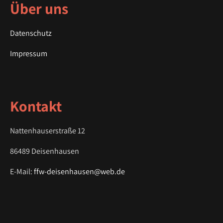
a
Über uns
v
i
Datenschutz
g
a
Impressum
t
i
o
Kontakt
n
Nattenhauserstraße 12
86489 Deisenhausen
E-Mail:
ffw-deisenhausen@web.de