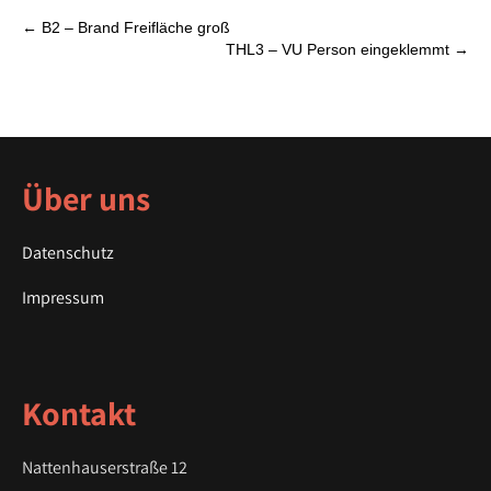
P
←
B2 – Brand Freifläche groß
THL3 – VU Person eingeklemmt
→
o
s
t
n
a
Über uns
v
i
g
Datenschutz
a
Impressum
t
i
o
n
Kontakt
Nattenhauserstraße 12