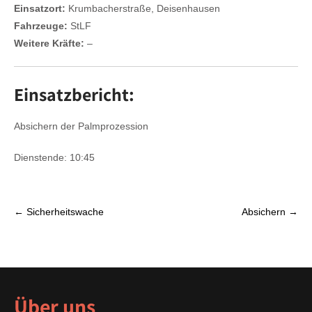
Einsatzort:
Krumbacherstraße, Deisenhausen
Fahrzeuge:
StLF
Weitere Kräfte:
–
Einsatzbericht:
Absichern der Palmprozession
Dienstende: 10:45
P
←
Sicherheitswache
Absichern
→
o
s
t
n
a
Über uns