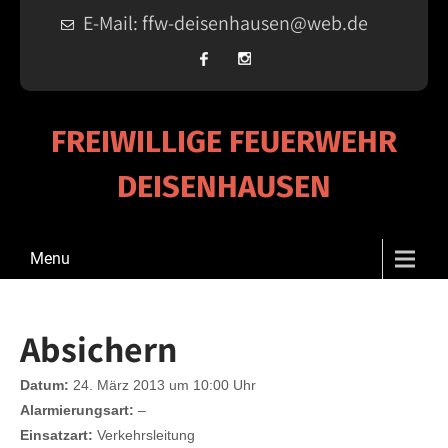
E-Mail: ffw-deisenhausen@web.de
FREIWILLIGE FEUERWEHR
DEISENHAUSEN
Menu
Absichern
Datum:
24. März 2013 um 10:00 Uhr
Alarmierungsart:
–
Einsatzart:
Verkehrsleitung