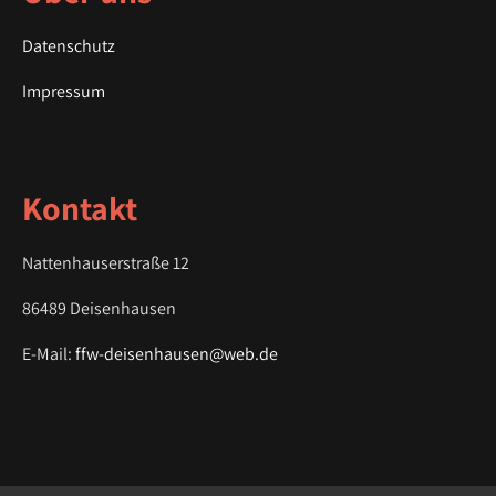
v
i
Datenschutz
g
a
Impressum
t
i
o
Kontakt
n
Nattenhauserstraße 12
86489 Deisenhausen
E-Mail:
ffw-deisenhausen@web.de