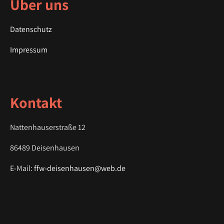
a
Über uns
v
i
Datenschutz
g
a
Impressum
t
i
o
Kontakt
n
Nattenhauserstraße 12
86489 Deisenhausen
E-Mail:
ffw-deisenhausen@web.de