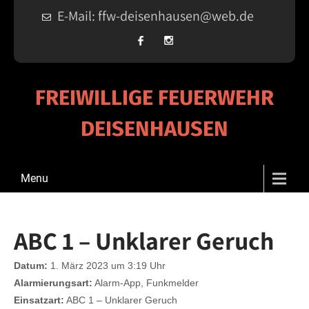
E-Mail: ffw-deisenhausen@web.de
FREIWILLIGE FEUERWEHR
DEISENHAUSEN
Menu
ABC 1 – Unklarer Geruch
Datum:
1. März 2023 um 3:19 Uhr
Alarmierungsart:
Alarm-App, Funkmelder
Einsatzart:
ABC 1 – Unklarer Geruch