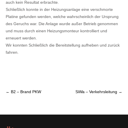
auch kein Resultat erbrachte.
Schließlich konnte in der Heizungsanlage eine verschmorte
Platine gefunden werden, welche wahrscheinlich der Ursprung
des Geruchs war. Die Anlage wurde außer Betrieb genommen
und muss durch einen Heizungsmonteur kontrolliert und
erneuert werden.
Wir konnten Schließlich die Bereitstellung aufheben und zurück
fahren.
P
←
B2 – Brand PKW
SiWa – Verkehrsleitung
→
o
s
t
n