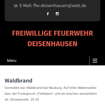
E-Mail: ffw-deisenhausen@web.de
FREIWILLIGE FEUERWEHR
DEISENHAUSEN
Menu
Waldbrand
Gemeldet war Waldbrand bei Neuburg. Auf höhe Wattenweiler
kam der Funkspruch „Fehlalarm“ und wir brachen einsatzfahrt
ab. Einsatzende: 16:15